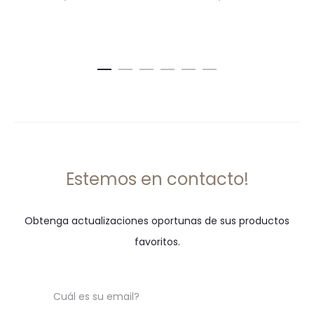
precio
precio
precio
precio
original
actual
original
actual
era:
es:
era:
es:
.
.
.
.
₡21,950
₡10,975
₡11,950
₡5,975
Estemos en contacto!
Obtenga actualizaciones oportunas de sus productos
favoritos.