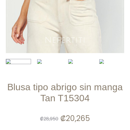
Blusa tipo abrigo sin manga
Tan T15304
El
El
₡
20,265
₡
28,950