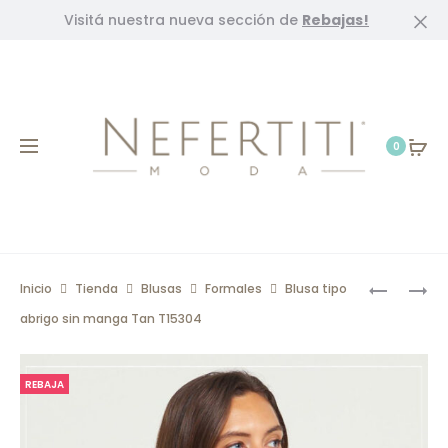
Visitá nuestra nueva sección de
Rebajas!
Cl
0
Prod
BLUSA
BLUSA
Inicio
Tienda
Blusas
Formales
Blusa tipo
TIPO
TIPO
navig
abrigo sin manga Tan T15304
ABRIGO
ABRIGO
SIN
SIN
REBAJA
MANGA
MANGA
NEGRO
MARFIL
T15300
T15308