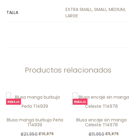
EXTRA SMALL, SMALL, MEDIUM,
TALLA
LARGE
Productos relacionados
REBAJA
REBAJA
Blusa manga burbuja Perla
Blusa encaje sin manga
T14939
Celeste T14978
El
El
El
El
₡
21,950
₡
11,950
₡
10,975
₡
5,975