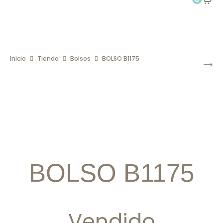
Pro
Inicio
Tienda
Bolsos
BOLSO B1175
BOLS
nav
B1186
BOLSO B1175
Vendido