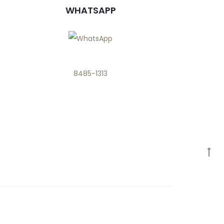
WHATSAPP
8485-1313
Go
to
to