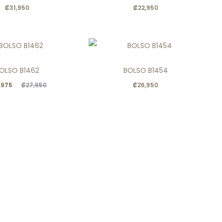
₡
31,950
₡
22,950
OLSO B1462
BOLSO B1454
El
,975
₡
26,950
₡
27,950
ecio
ginal
era:
.
,950