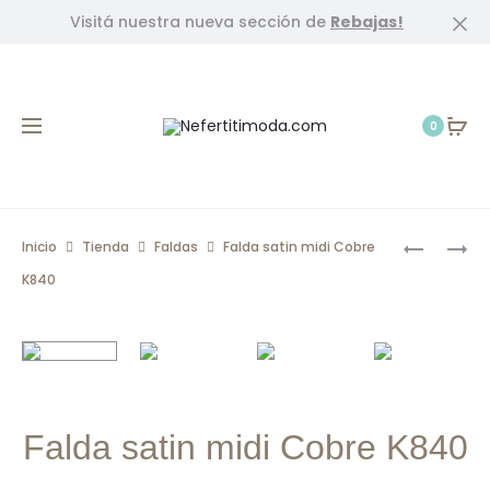
Visitá nuestra nueva sección de
Rebajas!
Cl
0
Prod
FALDA
FALDA
Inicio
Tienda
Faldas
Falda satin midi Cobre
CORTA
SATIN
navig
K840
MEZCLILL
MIDI
NEGRO
PERLA
GASTAD
K846
K852
Falda satin midi Cobre K840