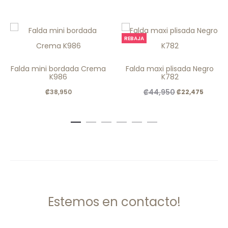
REBAJA
Falda mini bordada Crema
Falda maxi plisada Negro
K986
K782
El
El
₡
44,950
₡
38,950
₡
22,475
precio
precio
original
actual
era:
es:
.
.
₡44,950
₡22,47
Estemos en contacto!