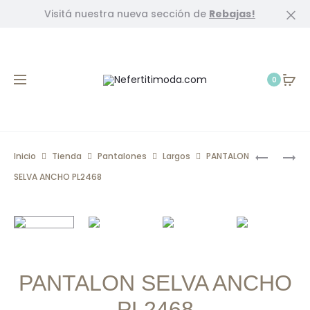
Visitá nuestra nueva sección de
Rebajas!
Cl
0
Prod
LP71566
PANTALO
Inicio
Tienda
Pantalones
Largos
PANTALON
SHORT
ANCHO
navig
SELVA ANCHO PL2468
TERCIOP
RAYAS
ROSA
LINO
BLANCO
PL2539
PANTALON SELVA ANCHO
PL2468