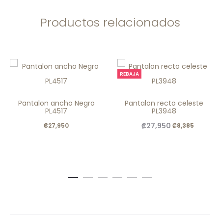
Productos relacionados
REBAJA
Pantalon ancho Negro
Pantalon recto celeste
PL4517
PL3948
El
El
₡
27,950
₡
27,950
₡
8,385
precio
precio
original
actual
era:
es:
.
.
₡27,950
₡8,385