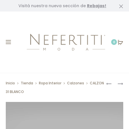
Visitá nuestra nueva sección de
Rebajas!
Cl
0
Prod
CALZON
CALZON
Inicio
Tienda
Ropa Interior
Calzones
CALZON
4325
31
navig
31 BLANCO
BLANCO
NEGRO