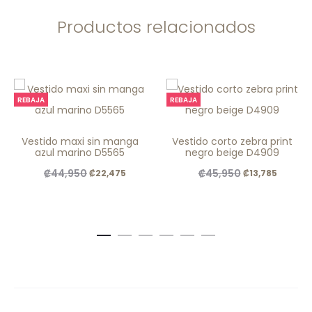
Productos relacionados
REBAJA
REBAJA
Vestido maxi sin manga
Vestido corto zebra print
azul marino D5565
negro beige D4909
El
El
El
El
₡
44,950
₡
45,950
₡
22,475
₡
13,785
precio
precio
precio
precio
original
actual
original
actual
era:
es:
era:
es:
.
.
.
.
₡44,950
₡22,475
₡45,950
₡13,785