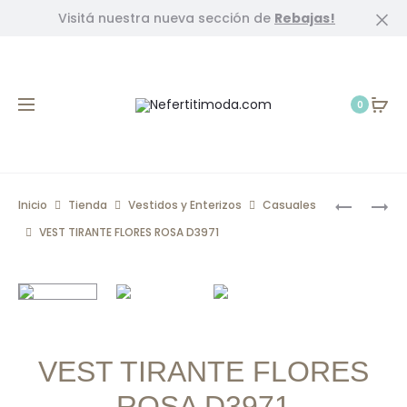
Visitá nuestra nueva sección de
Rebajas!
Cl
0
Prod
ENTERIZO
VESTIDO
Inicio
Tienda
Vestidos y Enterizos
Casuales
LARGO
MC
navig
VEST TIRANTE FLORES ROSA D3971
PLISADO
VUELOS
PALOROS
ROJO
D4089
D4018
VEST TIRANTE FLORES
ROSA D3971