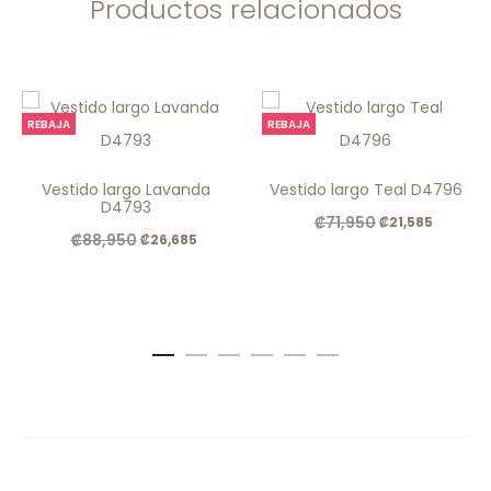
Productos relacionados
REBAJA
REBAJA
Vestido largo Lavanda
Vestido largo Teal D4796
D4793
El
El
₡
71,950
₡
21,585
El
El
₡
88,950
₡
26,685
precio
precio
precio
precio
original
actual
original
actual
era:
es:
era:
es:
.
.
.
.
₡71,950
₡21,585
₡88,950
₡26,685