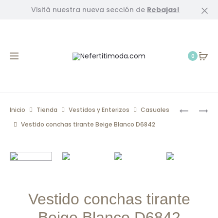
Visitá nuestra nueva sección de
Rebajas!
Cl
0
Prod
CONJUN
VESTIDO
Inicio
Tienda
Vestidos y Enterizos
Casuales
BLUSA
CONCHA
navig
Vestido conchas tirante Beige Blanco D6842
Y
TIRANTE
FALDA
TURQUES
CON
BLANCO
BORDAD
D6839
ARENA
D6848
Vestido conchas tirante
Beige Blanco D6842