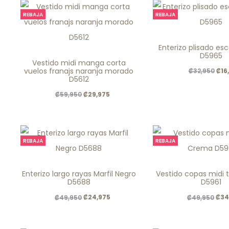
REBAJA
REBAJA
This
Enterizo plisado es
This
prod
D5965
Vestido midi manga corta
product
has
vuelos franajs naranja morado
El
₡
16
₡
32,950
D5612
has
mult
pre
El
El
₡
29,975
₡
59,950
multiple
varia
orig
precio
precio
variants.
The
era:
original
actual
The
opti
.
era:
es:
REBAJA
REBAJA
options
may
₡32
.
.
may
be
This
This
₡59,950
₡29,975
Enterizo largo rayas Marfil Negro
Vestido copas midi 
be
cho
product
prod
D5688
D5961
chosen
on
has
has
El
El
El
₡
24,975
₡
34
₡
49,950
₡
49,950
on
the
multiple
mult
precio
precio
pre
the
prod
variants.
varia
original
actual
orig