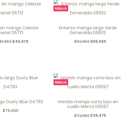
REBAJA
This
This
 sin manga Celeste
Enterizo manga larga Verde
product
product
astel D5713
Esmeralda D5932
has
has
El
El
El
El
₡
40,975
₡
65,065
81,950
₡
92,950
multiple
multiple
precio
precio
precio
precio
variants.
variants.
original
actual
original
actual
The
The
era:
es:
era:
es:
options
options
.
.
.
.
REBAJA
may
may
₡81,950
₡40,975
₡92,950
₡65,065
be
be
This
This
rgo Dusty Blue D4783
Vestido manga corta lazo en
chosen
chosen
product
product
cuello Menta D5697
₡
75,000
on
on
has
has
El
El
₡
36,475
₡
72,950
the
the
multiple
multiple
precio
precio
product
product
variants.
variants.
original
actual