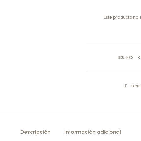
Este producto no 
SKU:
N/D
C
COMPART
FACE
Descripción
Información adicional