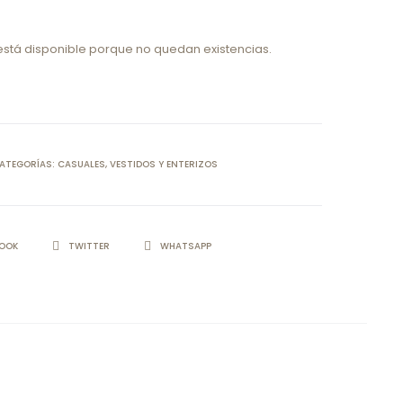
está disponible porque no quedan existencias.
ATEGORÍAS:
CASUALES
,
VESTIDOS Y ENTERIZOS
IR
BOOK
TWITTER
WHATSAPP