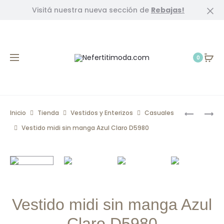
Visitá nuestra nueva sección de
Rebajas!
Cl
0
Prod
VESTIDO
VESTIDO
Inicio
Tienda
Vestidos y Enterizos
Casuales
MIDI
MIDI
navig
Vestido midi sin manga Azul Claro D5980
ACANAL
FLORES
CREMA
CREMA
D6288
NEGRO
D6267
Vestido midi sin manga Azul
Claro D5980