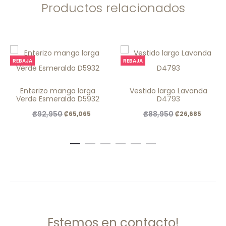
Productos relacionados
REBAJA
REBAJA
Enterizo manga larga
Vestido largo Lavanda
Verde Esmeralda D5932
D4793
El
El
El
El
₡
92,950
₡
88,950
₡
65,065
₡
26,685
precio
precio
precio
precio
original
actual
original
actual
era:
es:
era:
es:
.
.
.
.
₡92,950
₡65,065
₡88,950
₡26,68
Estemos en contacto!