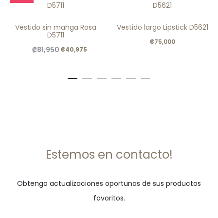
Vestido sin manga Rosa
Vestido largo Lipstick D5621
D5711
₡
75,000
El
El
₡
81,950
₡
40,975
precio
precio
original
actual
era:
es:
.
.
₡81,950
₡40,975
Estemos en contacto!
Obtenga actualizaciones oportunas de sus productos
favoritos.