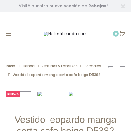
Visitá nuestra nueva sección de
Rebajas!
Cl
0
Prod
ENTERIZO
VESTIDO
Inicio
Tienda
Vestidos y Enterizos
Formales
RAYAS
MANGA
navig
Vestido leopardo manga corta cafe beige D5382
TEXTURA
CORTA
NARANJA
FLORES
REBAJA
ROSA
AZUL
CAFE
CLARO
D5760
D5987
Vestido leopardo manga
corta cafe beige D5382