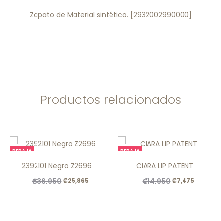
Zapato de Material sintético. [2932002990000]
Productos relacionados
REBAJA
REBAJA
2392101 Negro Z2696
CIARA LIP PATENT
El
El
El
El
₡
36,950
₡
14,950
₡
25,865
₡
7,475
precio
precio
precio
precio
original
actual
original
actual