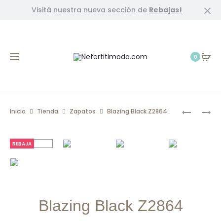
Visitá nuestra nueva sección de
Rebajas!
Cl
0
Prod
SMART
KLARA
Inicio
Tienda
Zapatos
Blazing Black Z2864
PAT
BLACK
navig
BLACK
Z2891
REBAJA
Blazing Black Z2864