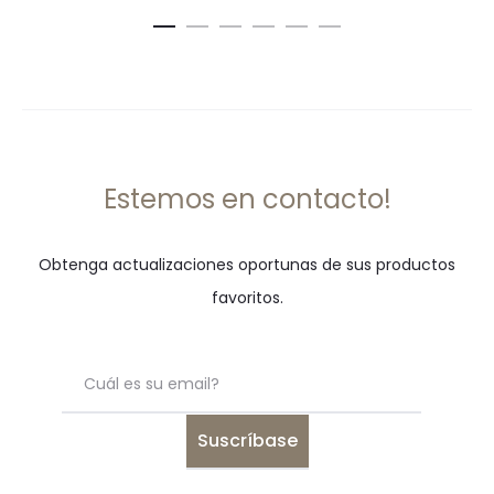
era:
es:
era:
es:
.
.
.
.
₡36,950
₡25,865
₡14,950
₡7,475
Estemos en contacto!
Obtenga actualizaciones oportunas de sus productos
favoritos.