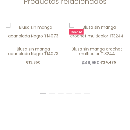
Productos relacionados
REBAJA
Blusa sin manga
Blusa sin manga crochet
acanalada Negro T14073
multicolor T13244
El
El
₡
48,950
₡
13,950
₡
24,475
precio
precio
original
actual
era:
es:
.
.
₡48,950
₡24,47