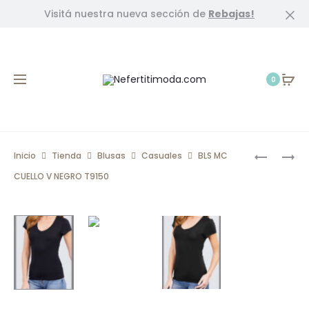
Visitá nuestra nueva sección de
Rebajas!
Cl
0
Prod
BLS
FULAR
Inicio
Tienda
Blusas
Casuales
BLS MC
TIRANTE
BOTONES
navig
CUELLO V NEGRO T9150
MARFIL
BEIGE
T9694
A262