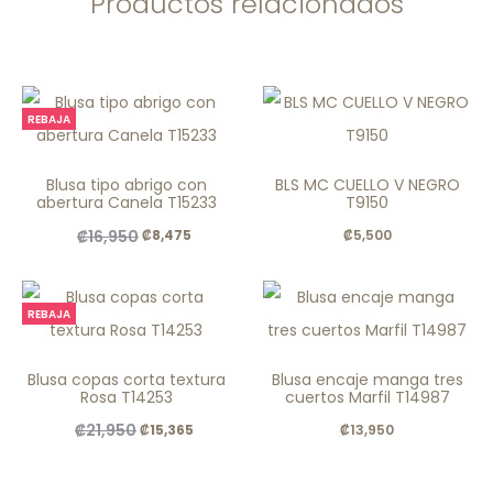
Productos relacionados
REBAJA
Blusa tipo abrigo con
BLS MC CUELLO V NEGRO
abertura Canela T15233
T9150
El
El
₡
16,950
₡
8,475
₡
5,500
precio
precio
original
actual
REBAJA
era:
es:
.
.
Blusa copas corta textura
Blusa encaje manga tres
Rosa T14253
cuertos Marfil T14987
₡16,950
₡8,475
El
El
₡
21,950
₡
15,365
₡
13,950
precio
precio