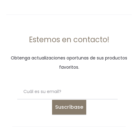
original
actual
era:
es:
.
.
₡21,950
₡15,365
Estemos en contacto!
Obtenga actualizaciones oportunas de sus productos
favoritos.