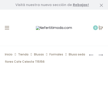
Visitá nuestra nueva sección de
Rebajas!
Cl
0
Prod
BLUSA
BLUSA
Inicio
Tienda
Blusas
Formales
Blusa seda
TEXTURA
TEXTURA
navig
flores Cafe Celeste T15156
Y
Y
BRILLO
BRILLO
TAUPE
BLANCO
T15144
PLATA
T15141