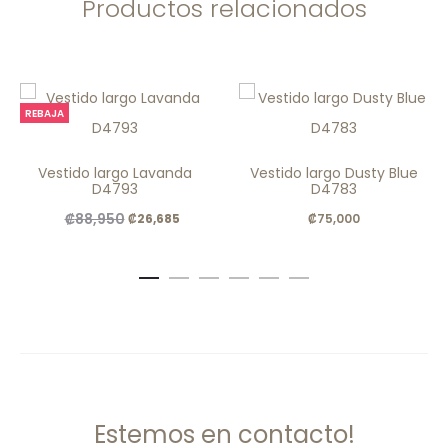
Productos relacionados
REBAJA
Vestido largo Lavanda
Vestido largo Dusty Blue
D4793
D4783
El
El
₡
88,950
₡
26,685
₡
75,000
precio
precio
original
actual
era:
es:
.
.
₡88,950
₡26,685
Estemos en contacto!