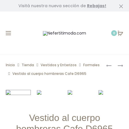
Visitá nuestra nueva sección de
Rebajas!
Cl
0
Prod
VESTIDO
VESTIDO
Inicio
Tienda
Vestidos y Enterizos
Formales
MIDI
BOTONES
navig
Vestido al cuerpo hombreras Cafe D6965
PLISADO
DORADO
MULBERR
MANGA
D7028
CORTA
ROJO
VINO
D7013
Vestido al cuerpo
hombreras Cafe D6965